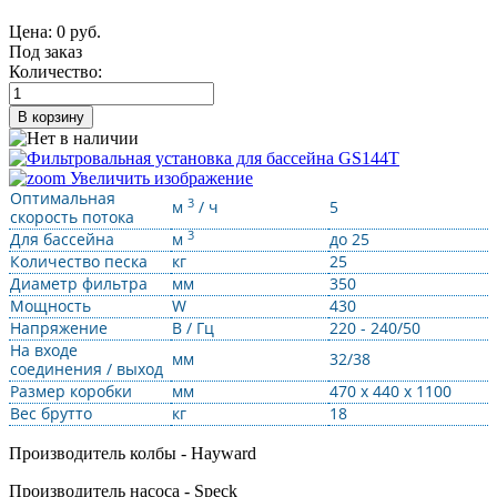
Цена:
0 руб.
Под заказ
Количество:
В корзину
Увеличить изображение
Оптимальная
3
м
/ ч
5
скорость потока
3
Для бассейна
м
до 25
Количество песка
кг
25
Диаметр фильтра
мм
350
Мощность
W
430
Напряжение
В / Гц
220 - 240/50
На входе
мм
32/38
соединения / выход
Размер коробки
мм
470 х 440 х 1100
Вес брутто
кг
18
Производитель колбы - Hayward
Производитель насоса - Speck